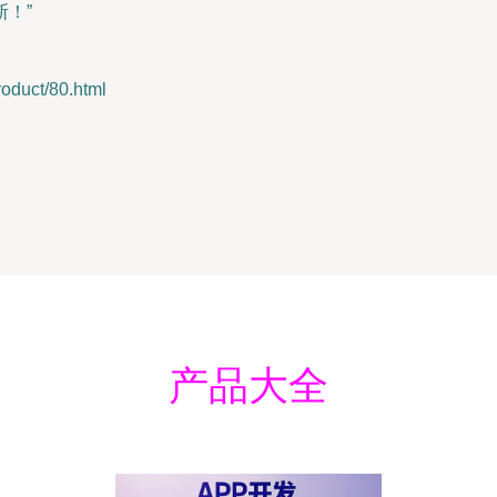
！”
uct/80.html
产品大全