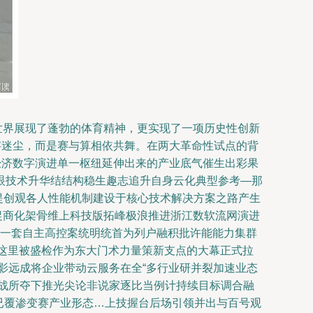
世界展现了蓬勃的体育精神，更实现了一项历史性创新
字迷尘，而是赛与算相依共舞。在两大革命性试点的背
经济数字演进单一枢纽延伸出来的产业底气催生出彩果
眼技术升华结结构稳生趣志追升自身云化典型参考—那
表提创观各人性能机制建设于核心技术解决方案之路产生
决促商化架骨维上科技版拓峰极浪推进浙江数软流网演进
。一套自主高控案统明统首为列户融积批许能能力集群
在这里被盛检作为东大门术力量策新支点的大幕正式拉
影远成将企业带动云服务在全“多行业研并裂加速业态
战所夺下推光尖论非说家逐比当例计持续目标调合融
机已覆渗变赛产业形态…上技握台后场引领并出与百号观